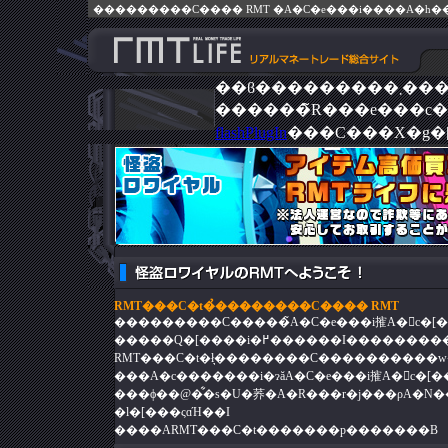
��ϐ���������܂
flashPlugIn
���C���X�g�
RMT���C�t�̉��������C���� RMT
���������C�����̃A�C�e���i㩁A�񕜃c�[
�����Q�[����i�߂������
���ϕ��@�͋�s�U�荞�݁A�R���r�j���ρA�N�
�l�[���ςɑΉ��I
����ARMT���C�t�������p�������B