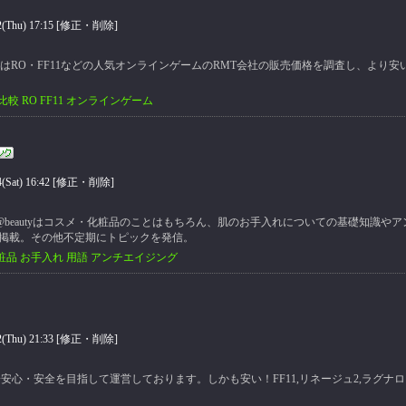
hu) 17:15 [
修正・削除
]
はRO・FF11などの人気オンラインゲームのRMT会社の販売価格を調査し、より
比較 RO FF11 オンラインゲーム
at) 16:42 [
修正・削除
]
@beautyはコスメ・化粧品のことはもちろん、肌のお手入れについての基礎知識や
掲載。その他不定期にトピックを発信。
粧品 お手入れ 用語 アンチエイジング
hu) 21:33 [
修正・削除
]
界一安心・安全を目指して運営しております。しかも安い！FF11,リネージュ2,ラグナ