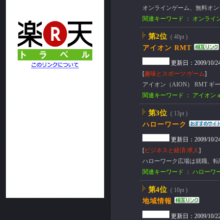
オンラインゲーム、無料オン
関連キーワード ： オンライン
第2位
( 40pt )
アイオン RMT
更新日：2009/10/24(S
[
趣味とスポーツ:ゲーム
]
アイオン（AION） RMT 
関連キーワード ： アイオン ai
第3位
( 13pt )
ハローワーク
更新日：2009/10/24(S
[
ビジネスと経済:求人
]
ハローワーク広場は就職、転
関連キーワード ： ハローワ
第4位
( 10pt )
地域情報
更新日：2009/10/22(T