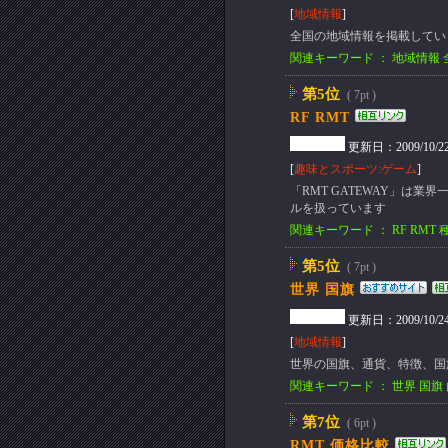
[
地域情報
]
全国の地域情報を掲載してい
関連キーワード ： 地域情報 
第5位
( 7pt )
RF RMT
更新日：2009/10/22(T
[
趣味とスポーツ:ゲーム
]
「RMT GATEWAY」は業
ルを扱っています
関連キーワード ： RF RMT
第5位
( 7pt )
世界 国旗
更新日：2009/10/24(S
[
地域情報
]
世界の国旗、通貨、特徴、国
関連キーワード ： 世界 国旗 
第7位
( 6pt )
RMT 価格比較