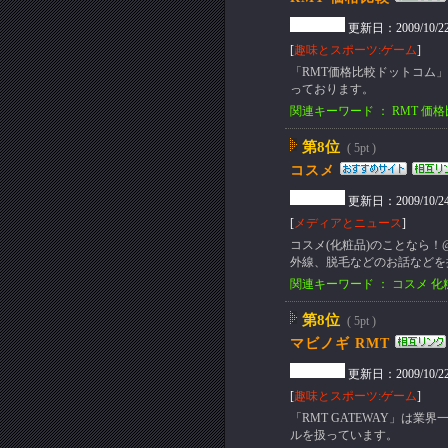
更新日：2009/10/22(T
[
趣味とスポーツ:ゲーム
]
「RMT価格比較ドットコム」
っております。
関連キーワード ： RMT 価格
第8位
( 5pt )
コスメ
更新日：2009/10/24(S
[
メディアとニュース
]
コスメ(化粧品)のことなら！
外線、脱毛などのお話などを
関連キーワード ： コスメ 化
第8位
( 5pt )
マビノギ RMT
更新日：2009/10/22(T
[
趣味とスポーツ:ゲーム
]
「RMT GATEWAY」は業
ルを扱っています。