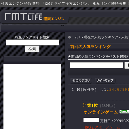
検索エンジン登録 無料 『RMT ライフ検索エンジン』 相互リンク随時募集
相互リンクサイト検索
ホーム
> -
現在の人気ランキング
-
人気
前回の人気ランキング
★前回の人気ランキングをベスト100
1 - 10 ( 98 件中 ) [ /
1
2
3
4
5
6
7
8
9
第1位
( 33543pt )
オンラインゲーム
更新日：2009/10/22(T
[
趣味とスポーツ:ゲーム
]