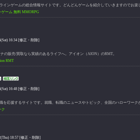
ラインゲームの総合情報サイトです。どんどんゲームを紹介していきますのでお楽
ゲーム 無料 MMORPG
at) 16:34 [
修正・削除
]
ギーナの販売/買取なら実績のあるライフへ。アイオン（AION）のRMT。
on RMT
at) 16:48 [
修正・削除
]
職を応援するサイトです。就職、転職のニュースやトピック、全国のハローワーク
ーク
hu) 18:57 [
修正・削除
]