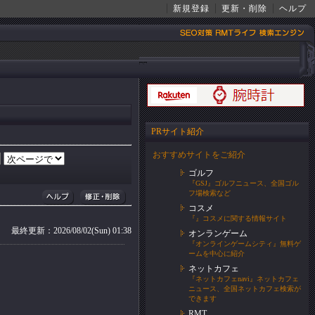
新規登録
更新・削除
ヘルプ
PRサイト紹介
おすすめサイトをご紹介
ゴルフ
『GSJ』ゴルフニュース、全国ゴル
フ場検索など
コスメ
『』コスメに関する情報サイト
最終更新：2026/08/02(Sun) 01:38
オンランゲーム
『オンラインゲームシティ』無料ゲ
ームを中心に紹介
ネットカフェ
『ネットカフェnavi』ネットカフェ
ニュース、全国ネットカフェ検索が
できます
RMT