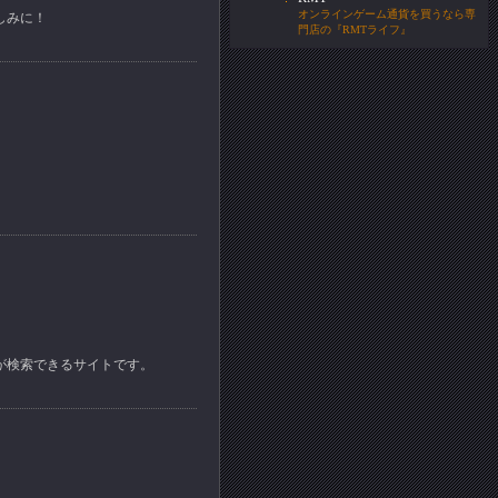
オンラインゲーム通貨を買うなら専
しみに！
門店の『RMTライフ』
が検索できるサイトです。