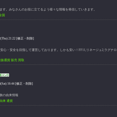
ます。みなさんのお役に立てるよう様々な情報を発信していきます。
全国
hu) 21:22 [
修正・削除
]
界一安心・安全を目指して運営しております。しかも安い！FF11,リネージュ2,ラグナ
 種族通貨 販売 買取
at) 16:44 [
修正・削除
]
旗の由来情報
由来 通貨