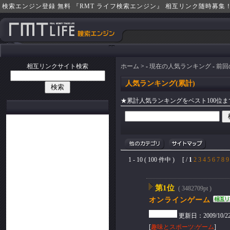
検索エンジン登録 無料 『RMT ライフ検索エンジン』 相互リンク随時募集
相互リンクサイト検索
ホーム
> -
現在の人気ランキング
-
前回
人気ランキング(累計)
★累計人気ランキングをベスト100位
1 - 10 ( 100 件中 ) [ /
1
2
3
4
5
6
7
8
9
第1位
( 3482709pt )
オンラインゲーム
更新日：2009/10/22(T
[
趣味とスポーツ:ゲーム
]