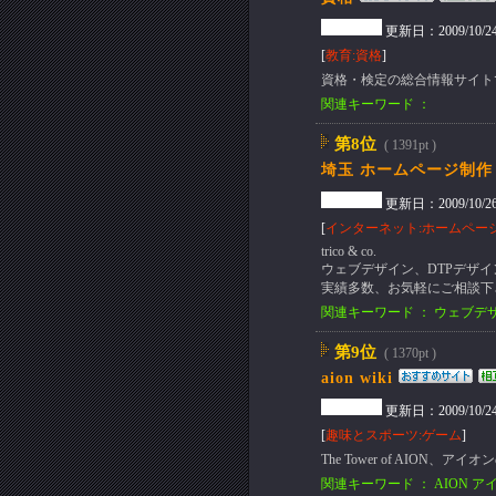
更新日：2009/10/24(S
[
教育:資格
]
資格・検定の総合情報サイト
関連キーワード ：
第8位
( 1391pt )
埼玉 ホームページ制作
更新日：2009/10/26(M
[
インターネット:ホームペー
trico & co.
ウェブデザイン、DTPデザ
実績多数、お気軽にご相談下
関連キーワード ： ウェブデザ
第9位
( 1370pt )
aion wiki
更新日：2009/10/24(S
[
趣味とスポーツ:ゲーム
]
The Tower of AI
関連キーワード ： AION アイオ