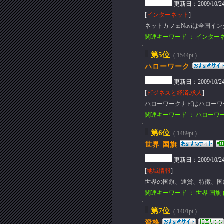
更新日：2009/10/24(S
[
インターネット
]
ネットカフェNaviは全国
関連キーワード ： インター
第5位
( 1544pt )
ハローワーク
更新日：2009/10/24(S
[
ビジネスと経済:求人
]
ハローワークナビはハローワ
関連キーワード ： ハローワ
第6位
( 1489pt )
世界 国旗
更新日：2009/10/24(S
[
地域情報
]
世界の国旗、通貨、特徴、国
関連キーワード ： 世界 国旗 
第7位
( 1401pt )
資格