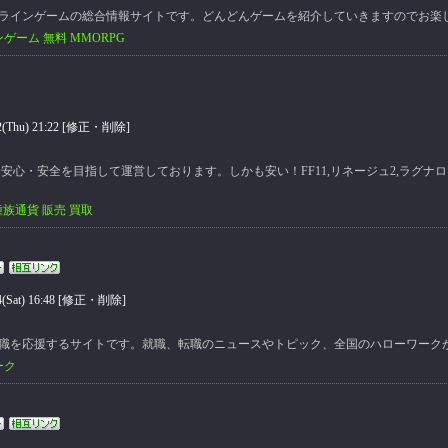
ラインゲームの総合情報サイトです。どんどんゲームを紹介していきますのでお楽
ゲーム 無料 MMORPG
hu) 21:22 [
修正・削除
]
界一安心・安全を目指して運営しております。しかも安い！FF11,リネージュ2,ラグナ
 種族通貨 販売 買取
at) 16:48 [
修正・削除
]
職を応援するサイトです。就職、転職のニュースやトピック、全国のハローワーク
ーク