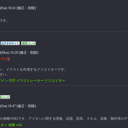
at) 16:41 [
修正・削除
]
です。
on) 16:20 [
修正・削除
]
ジ作成
]
イン、イラストを作成するクリエイターです。
さい。
イン DTP イラストレーター クリエイター
at) 16:47 [
修正・削除
]
ON、アイオンの攻略WIKIです。アイオンに関する情報、武器、防具、スキル、採集・製作等
ン 攻略 wiki