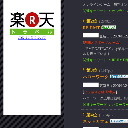
オンラインゲーム、無料オン
関連キーワード ： オンライン
第2位
( 28492pt )
RF RMT
更新日：2009/10/22(T
[
趣味とスポーツ:ゲーム
]
「RMT GATEWAY」は業
ルを扱っています
関連キーワード ： RF RMT
第3位
( 1917pt )
ハローワーク
更新日：2009/10/24(S
[
ビジネスと経済:求人
]
ハローワーク広場は就職、転
関連キーワード ： ハローワ
第4位
( 1754pt )
ネットカフェ