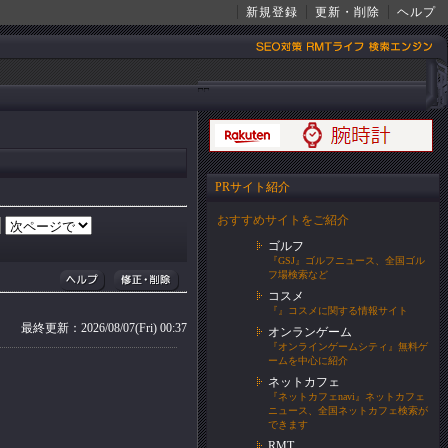
新規登録
更新・削除
ヘルプ
PRサイト紹介
おすすめサイトをご紹介
ゴルフ
『GSJ』ゴルフニュース、全国ゴル
フ場検索など
コスメ
『』コスメに関する情報サイト
最終更新：2026/08/07(Fri) 00:37
オンランゲーム
『オンラインゲームシティ』無料ゲ
ームを中心に紹介
ネットカフェ
『ネットカフェnavi』ネットカフェ
ニュース、全国ネットカフェ検索が
できます
RMT