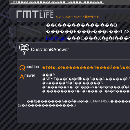
RMT���C�t�����C�ɓ���ɒǉ����ĉ������I
��ϐ���������܂���B
flashPlugIn
���C���X�g�[���
�T�[�o�[���������N����Ă��Ȃ��
���̏ꍇ
�w�����邱�Ƃ��ł��܂���B
�d���ꎟ��A�T�C�g�ɃA�b�v�v���܂��̂ŁA���萔
�ł��������T�C�g���`�F�b�N����
��肪�������Ȃ��ꍇ�ɂ͓d�b�F03-6441-0536�܂���
�
炲�A�����������܂��B