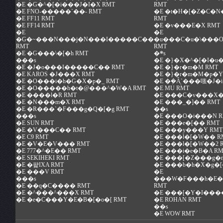
�E
�G�^�[�i���J�I�X RMT
RMT
�E
FNO-�����`��- RMT
�E
�t�H�[�Z�C�N
�E
FF11 RMT
RMT
�E
FF14 RMT
�E
�v���E�X RMT
�E
�E
�G�~���N���j�N���I�����C��
�u���C�u�\���
RMT
RMT
�E
�G���\�[�h RMT
�܍s
���s
�E
�}�X�^�[�I�u�
�E
�J�o���I�����C�� RMT
�E
�}�r�m�M RMT
�E
KAROS �J���X RMT
�E
�}�r�m�M�p�Y�
�E
�O���i�h�G�X�p�_ RMT
�E
�݂�Ȃ̖`���嗤�J�
�E
�O�����h�t�@���^�W�A RMT
�E
MU RMT
�E
����l�R RMT
�E
���C�v���X�g
�E
�N���m�X RMT
�E
���_�]�� RMT
�E
�R���`�F���g�Q�[�g RMT
��s
���s
�E
���O�i���N R
�E
SUN RMT
�E
���e�[�� RMT
�E
�V���C�� RMT
�E
���y���Y RMT
�E
C9 RMT
�E
���l�[�W�� R
�E
�V�E�V��� RMT
�E
���l�[�W��2 
�E
777�^�E�� RMT
�E
���i�e�B�A RM
�E
SEKIHEKI RMT
�E
���[�Z���g�n
�E
�퍑IXA RMT
�E
���b�h�X�g�[
�E
���V RMT
�E
���s
���W�F���h�E�
�E
��q�C���� RMT
RMT
�E
�^���^���X RMT
�E
���[�Y�I���
�E
�e�C���Y�E�B�[�o�[ RMT
�E
ROHAN RMT
��s
�E
WOW RMT