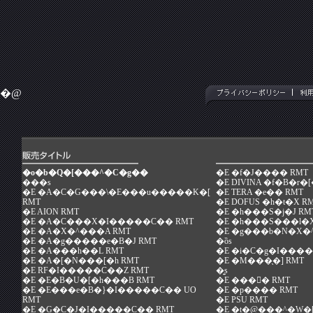
�@
�o�b�Q�[���^�C�g��
�E
�f�J���� RMT
���s
�E
DIVINA �f�B�r�[
�E
�A�C�G���\�E���u�����K�[
�E
TERA �e�� RMT
RMT
�E
DOFUS �h�t�X R
�E
AION RMT
�E
�h���S�j�J RM
�E
�A�C���X�I�����C�� RMT
�E
�h���S���l�X
�E
�A�X�^���A RMT
�E
�g���b�N�X�^
�E
�A�g�����e�B�J RMT
�ȍs
�E
�A���h��L RMT
�E
�i�C�g�I����
�E
�A�[�N���[�h RMT
�E
�M���̖�] RMT
�E
RF�I�����C��Z RMT
�͍s
�E
�E�B�U�[�h���B RMT
�E
���󕨌� RMT
�E
�E���e�B�}�I�����C�� UO
�E
�p���� RMT
RMT
�E
PSU RMT
�E
�G�C�J�I�����C�� RMT
�E
�t�@���^�W�