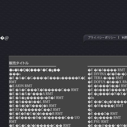
�@
�o�b�Q�[���^�C�g��
�E
�f�J���� RMT
���s
�E
DIVINA �f�B�r�[
�E
�A�C�G���\�E���u�����K�[
�E
TERA �e�� RMT
RMT
�E
DOFUS �h�t�X R
�E
AION RMT
�E
�h���S�j�J RM
�E
�A�C���X�I�����C�� RMT
�E
�h���S���l�X
�E
�A�X�^���A RMT
�E
�g���b�N�X�^
�E
�A�g�����e�B�J RMT
�ȍs
�E
�A���h��L RMT
�E
�i�C�g�I����
�E
�A�[�N���[�h RMT
�E
�M���̖�] RMT
�E
RF�I�����C��Z RMT
�͍s
�E
�E�B�U�[�h���B RMT
�E
���󕨌� RMT
�E
�E���e�B�}�I�����C�� UO
�E
�p���� RMT
RMT
�E
PSU RMT
�E
�G�C�J�I�����C�� RMT
�E
�t�@���^�W�