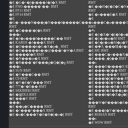
�E
�G�^�[�i���J�I�X RMT
RMT
�E
FNO-�����`��- RMT
�E
�t�H�[�Z�C�N
�E
FF11 RMT
RMT
�E
FF14 RMT
�E
�v���E�X RMT
�E
�E
�G�~���N���j�N���I�����C��
�u���C�u�\���
RMT
RMT
�E
�G���\�[�h RMT
�܍s
���s
�E
�}�X�^�[�I�u�
�E
�J�o���I�����C�� RMT
�E
�}�r�m�M RMT
�E
KAROS �J���X RMT
�E
�}�r�m�M�p�Y�
�E
�O���i�h�G�X�p�_ RMT
�E
�݂�Ȃ̖`���嗤�J�
�E
�O�����h�t�@���^�W�A RMT
�E
MU RMT
�E
����l�R RMT
�E
���C�v���X�g
�E
�N���m�X RMT
�E
���_�]�� RMT
�E
�R���`�F���g�Q�[�g RMT
��s
���s
�E
���O�i���N R
�E
SUN RMT
�E
���e�[�� RMT
�E
�V���C�� RMT
�E
���y���Y RMT
�E
C9 RMT
�E
���l�[�W�� R
�E
�V�E�V��� RMT
�E
���l�[�W��2 
�E
777�^�E�� RMT
�E
���i�e�B�A RM
�E
SEKIHEKI RMT
�E
���[�Z���g�n
�E
�퍑IXA RMT
�E
���b�h�X�g�[
�E
���V RMT
�E
���s
���W�F���h�E�
�E
��q�C���� RMT
RMT
�E
�^���^���X RMT
�E
���[�Y�I���
�E
�e�C���Y�E�B�[�o�[ RMT
�E
ROHAN RMT
��s
�E
WOW RMT