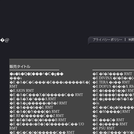
�@
�o�b�Q�[���^�C�g��
�E
�f�J���� RMT
���s
�E
DIVINA �f�B�r�[
�E
�A�C�G���\�E���u�����K�[
�E
TERA �e�� RMT
RMT
�E
DOFUS �h�t�X R
�E
AION RMT
�E
�h���S�j�J RM
�E
�A�C���X�I�����C�� RMT
�E
�h���S���l�X
�E
�A�X�^���A RMT
�E
�g���b�N�X�^
�E
�A�g�����e�B�J RMT
�ȍs
�E
�A���h��L RMT
�E
�i�C�g�I����
�E
�A�[�N���[�h RMT
�E
�M���̖�] RMT
�E
RF�I�����C��Z RMT
�͍s
�E
�E�B�U�[�h���B RMT
�E
���󕨌� RMT
�E
�E���e�B�}�I�����C�� UO
�E
�p���� RMT
RMT
�E
PSU RMT
�E
�G�C�J�I�����C�� RMT
�E
�t�@���^�W�