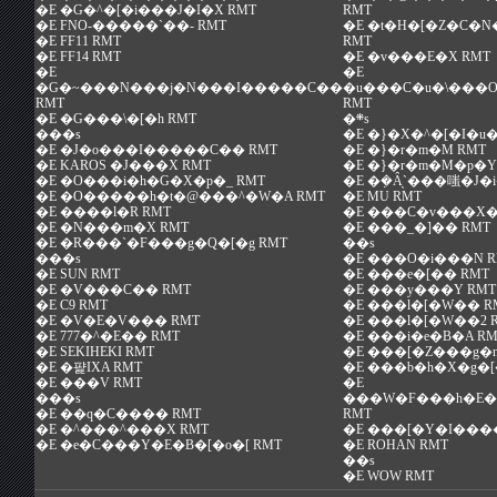
�E
�G�^�[�i���J�I�X RMT
RMT
�E
FNO-�����`��- RMT
�E
�t�H�[�Z�C�N
�E
FF11 RMT
RMT
�E
FF14 RMT
�E
�v���E�X RMT
�E
�E
�G�~���N���j�N���I�����C��
�u���C�u�\���
RMT
RMT
�E
�G���\�[�h RMT
�܍s
���s
�E
�}�X�^�[�I�u�
�E
�J�o���I�����C�� RMT
�E
�}�r�m�M RMT
�E
KAROS �J���X RMT
�E
�}�r�m�M�p�Y�
�E
�O���i�h�G�X�p�_ RMT
�E
�݂�Ȃ̖`���嗤�J�
�E
�O�����h�t�@���^�W�A RMT
�E
MU RMT
�E
����l�R RMT
�E
���C�v���X�g
�E
�N���m�X RMT
�E
���_�]�� RMT
�E
�R���`�F���g�Q�[�g RMT
��s
���s
�E
���O�i���N R
�E
SUN RMT
�E
���e�[�� RMT
�E
�V���C�� RMT
�E
���y���Y RMT
�E
C9 RMT
�E
���l�[�W�� R
�E
�V�E�V��� RMT
�E
���l�[�W��2 
�E
777�^�E�� RMT
�E
���i�e�B�A RM
�E
SEKIHEKI RMT
�E
���[�Z���g�n
�E
�퍑IXA RMT
�E
���b�h�X�g�[
�E
���V RMT
�E
���s
���W�F���h�E�
�E
��q�C���� RMT
RMT
�E
�^���^���X RMT
�E
���[�Y�I���
�E
�e�C���Y�E�B�[�o�[ RMT
�E
ROHAN RMT
��s
�E
WOW RMT