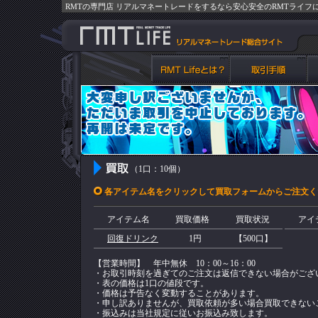
RMTの専門店 リアルマネートレードをするなら安心安全のRMTライフ
（1口：10個）
各アイテム名をクリックして買取フォームからご注文く
アイテム名
買取価格
買取状況
アイ
回復ドリンク
1円
【500口】
【営業時間】 年中無休 10：00～16：00
・お取引時刻を過ぎてのご注文は返信できない場合がござ
・表の価格は1口の値段です。
・価格は予告なく変動することがあります。
・申し訳ありませんが、買取依頼が多い場合買取できない
・振込みは当社規定に従いお振込み致します。