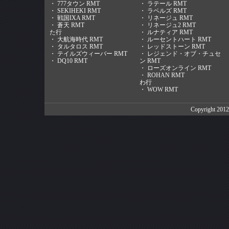
・
777タウン RMT
・
ラテール RMT
・
SEKIHEKI RMT
・
ラペルズ RMT
・
戦国IXA RMT
・
リネージュ RMT
・
蒼天 RMT
・
リネージュ2 RMT
た行
・
ルナティア RMT
・
大航海時代 RMT
・
ルーセントハート RMT
・
タルタロス RMT
・
レッドストーン RMT
・
テイルズウィーバー RMT
・
レジェンド・オブ・チュセ
・
DQ10 RMT
ン RMT
・
ローズオンライン RMT
・
ROHAN RMT
わ行
・
WOW RMT
Copyright 201