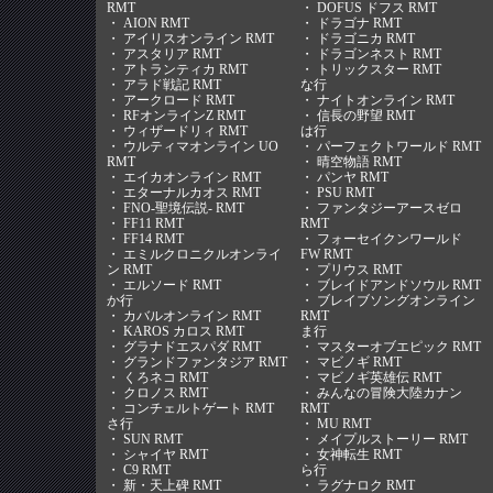
RMT
・
DOFUS ドフス RMT
・
AION RMT
・
ドラゴナ RMT
・
アイリスオンライン RMT
・
ドラゴニカ RMT
・
アスタリア RMT
・
ドラゴンネスト RMT
・
アトランティカ RMT
・
トリックスター RMT
・
アラド戦記 RMT
な行
・
アークロード RMT
・
ナイトオンライン RMT
・
RFオンラインZ RMT
・
信長の野望 RMT
・
ウィザードリィ RMT
は行
・
ウルティマオンライン UO
・
パーフェクトワールド RMT
RMT
・
晴空物語 RMT
・
エイカオンライン RMT
・
パンヤ RMT
・
エターナルカオス RMT
・
PSU RMT
・
FNO-聖境伝説- RMT
・
ファンタジーアースゼロ
・
FF11 RMT
RMT
・
FF14 RMT
・
フォーセイクンワールド
・
エミルクロニクルオンライ
FW RMT
ン RMT
・
プリウス RMT
・
エルソード RMT
・
ブレイドアンドソウル RMT
か行
・
ブレイブソングオンライン
・
カバルオンライン RMT
RMT
・
KAROS カロス RMT
ま行
・
グラナドエスパダ RMT
・
マスターオブエピック RMT
・
グランドファンタジア RMT
・
マビノギ RMT
・
くろネコ RMT
・
マビノギ英雄伝 RMT
・
クロノス RMT
・
みんなの冒険大陸カナン
・
コンチェルトゲート RMT
RMT
さ行
・
MU RMT
・
SUN RMT
・
メイプルストーリー RMT
・
シャイヤ RMT
・
女神転生 RMT
・
C9 RMT
ら行
・
新・天上碑 RMT
・
ラグナロク RMT