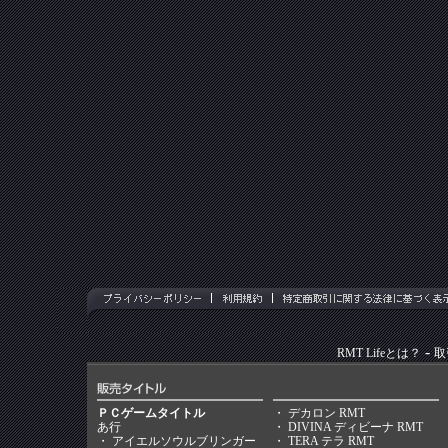
-
RMT Lifeとは？
取
ＰＣゲームタイトル
・
デカロン RMT
あ行
・
DIVINA ディビーナ RMT
・
アイエルソウルブリンガー
・
TERA テラ RMT