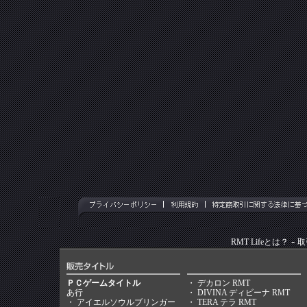
-
RMT Lifeとは？
取
ＰＣゲームタイトル
・
デカロン RMT
あ行
・
DIVINA ディビーナ RMT
・
アイエルソウルブリンガー
・
TERA テラ RMT