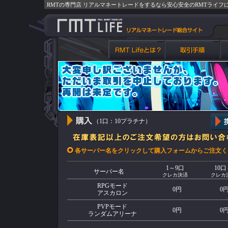
RMTの専門店 リアルマネートレードをするなら安心安全のRMTライフ
（1口：10プラチナ）
各サーバー名をクリックして購入フォームからご注文く
1～9口
10口
サーバー名
クレカ決済
クレカ
RPGモード
0円
0
アスカロン
PVPモード
0円
0
ランダムアリーナ