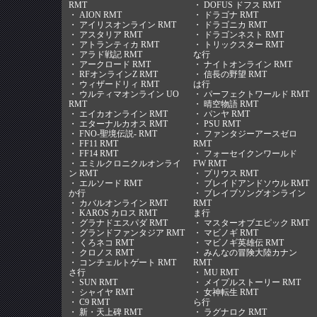
RMT
・
DOFUS ドフス RMT
・
AION RMT
・
ドラゴナ RMT
・
アイリスオンライン RMT
・
ドラゴニカ RMT
・
アスタリア RMT
・
ドラゴンネスト RMT
・
アトランティカ RMT
・
トリックスター RMT
・
アラド戦記 RMT
な行
・
アークロード RMT
・
ナイトオンライン RMT
・
RFオンラインZ RMT
・
信長の野望 RMT
・
ウィザードリィ RMT
は行
・
ウルティマオンライン UO
・
パーフェクトワールド RMT
RMT
・
晴空物語 RMT
・
エイカオンライン RMT
・
パンヤ RMT
・
エターナルカオス RMT
・
PSU RMT
・
FNO-聖境伝説- RMT
・
ファンタジーアースゼロ
・
FF11 RMT
RMT
・
FF14 RMT
・
フォーセイクンワールド
・
エミルクロニクルオンライ
FW RMT
ン RMT
・
プリウス RMT
・
エルソード RMT
・
ブレイドアンドソウル RMT
か行
・
ブレイブソングオンライン
・
カバルオンライン RMT
RMT
・
KAROS カロス RMT
ま行
・
グラナドエスパダ RMT
・
マスターオブエピック RMT
・
グランドファンタジア RMT
・
マビノギ RMT
・
くろネコ RMT
・
マビノギ英雄伝 RMT
・
クロノス RMT
・
みんなの冒険大陸カナン
・
コンチェルトゲート RMT
RMT
さ行
・
MU RMT
・
SUN RMT
・
メイプルストーリー RMT
・
シャイヤ RMT
・
女神転生 RMT
・
C9 RMT
ら行
・
新・天上碑 RMT
・
ラグナロク RMT