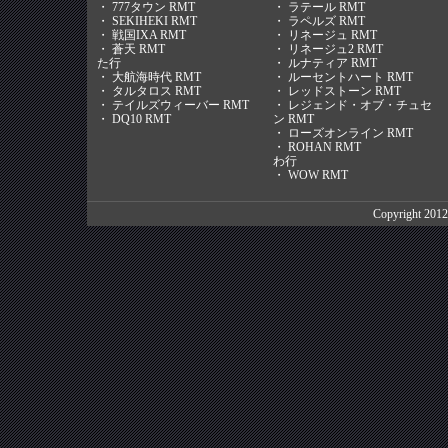
・
777タウン RMT
・
ラテール RMT
・
SEKIHEKI RMT
・
ラペルズ RMT
・
戦国IXA RMT
・
リネージュ RMT
・
蒼天 RMT
・
リネージュ2 RMT
た行
・
ルナティア RMT
・
大航海時代 RMT
・
ルーセントハート RMT
・
タルタロス RMT
・
レッドストーン RMT
・
テイルズウィーバー RMT
・
レジェンド・オブ・チュセ
・
DQ10 RMT
ン RMT
・
ローズオンライン RMT
・
ROHAN RMT
わ行
・
WOW RMT
Copyright 201