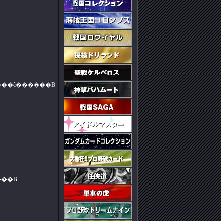
���ĉ������B
���B