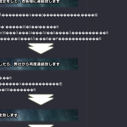
�������A���[�����������܂����烁
������荸��̏ڂ������e�ɂ��܂��Ă͂��`�����邱�Ƃ��ł��܂���B
�����茋�ʂ̗L�����Ԃ͕��Ђ����茋�ʂ𑗐M���Ă���24���Ԉȓ��Ƃ����Ă��������܂��B
�@24���Ԃ��߂���Ƒ���̕ϓ����l�����܂��čč���ƂȂ�܂��B�\�߂������������B
������ɂ��Ă̏ڍ׃��[���𑗐M�������܂��B
�������A�����������悤
F�̏�A���ԐM�������B