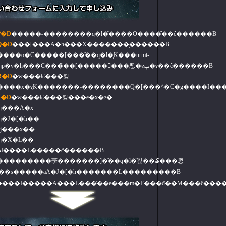
P�D
�����˗��������q�l�̂����O����͂��ĉ������B
Q�D
���[���A�h���X�������͉������B
���o�C�����[���̂��q�l�͕K���urmt-
life.jp�v�h���C���̃��[�����󂯎���悤�ɐݒ�ɂ��ĉ������B
R�D
�w���₢���킹
����x�ɂ͕K�������˗��������Q�[���^�C�g����I��
S�D
�w���₢���킹���e�x�ɂ�
�j���A�x
j�J�[�h��
�j���x��
�j�X�L��
Ȃǂ̏����L�����ĉ������B
���������荸�������]�̂��q�l�͂킩��₷���悤
ɉ��s�����āA�J�[�h�������L���������B
^����I�����A���L���̓��e���m�F���đ��M���ĉ���