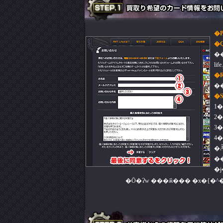
�
�
��
�
�
�
1
2�
3
4
�
�
�
�Ō�Ɂw ���ӂ��� �x�{�