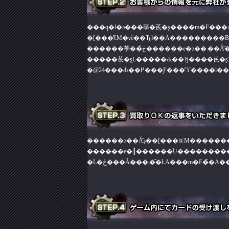
���q�l�ɔ���荸�茋�ʂ����m�F���Ă�
�[���̕ԐM�ɂĕ��Ђ܂ł��A���������B
������e�┃������̐U�������
�L�ڂ���Ă���܂��̂ŁA���m�