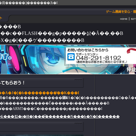
�鏑�R���N�V����(�鏑�R��)�̃J�[�h�̔���肩������܂ł̗�������Љ�I
��ϐ���������܂���B
������̃R���e���c��FLASH���g�p�����삵�Ă��܂��B
X�g�[���̏ゲ���������B
��A�J�[�h���������̕��K���I
RMT���C�t�ł͔鏑�R���N�V�����i�鏑�R���j�����ނ������⃌�A�J�[�h���������񎝂�
���肽���Ƃ��������Ȃǂ���A�J�[�h�̖�����������Ĕ������s���Ă���܂��B
�͐���ARMT���C�t�������p���������I
₢���킹�t�H�[���͂�������N���b�N�I������