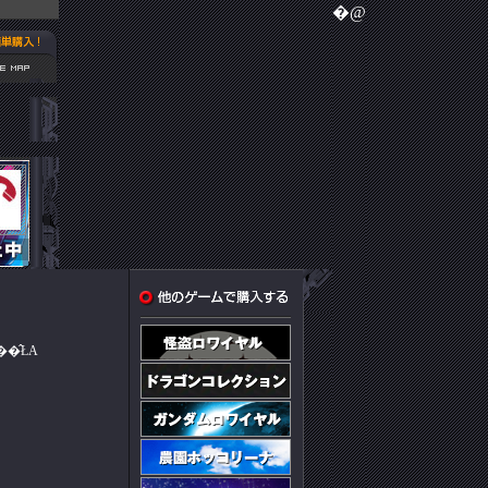
�@
�Ă���̂ŁA