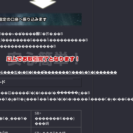
�J�[�h�̊m�F���ł��܂�����A���q�l���w��̌����֐U�荞�݂܂��B
�������ɂ��܂��ẮA���c�Ɠ�15���܂ł̓��������Ƃ����Ă��������܂��B
���������������B
₢���킹�t�H�[���͂�������N���b�N�I������
�鏑�R���N�V�����i�鏑�R���j�̔���苭�����̃J�[�h���f�ڂ������܂��B
���͍ŐV�łȂ��ꍇ���������܂��̂ŁA���X�g�Ɍf�ڂ���Ă��Ȃ��J�[�
SR+
�E�_���N�
�������K���}
���鏑