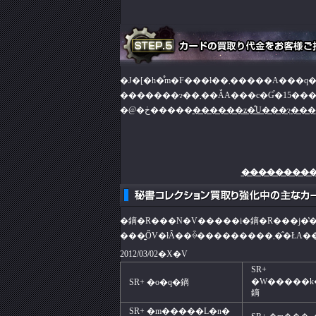
�@�ڂ�����
������z�̐U���݂ɂ���
���������
2012/03/02�X�V
SR+
�W�����k
SR+ �o�q�鏑
鏑
SR+ �m�����L�n�