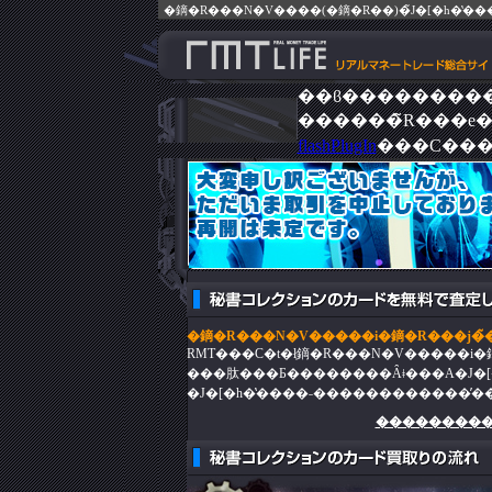
flashPlugIn
���C���
�鏑�R���N�V�����i�鏑�R���j�̃
�J�[�h�̔����˗������������̕�
���������