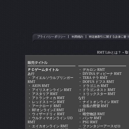
-
RMT Lifeとは？
取
ＰＣゲームタイトル
・
デカロン RMT
あ行
・
DIVINA ディビーナ RMT
・
アイエルソウルブリンガー
・
TERA テラ RMT
RMT
・
DOFUS ドフス RMT
・
AION RMT
・
ドラゴニカ RMT
・
アイリスオンライン RMT
・
ドラゴンネスト RMT
・
アスタリア RMT
・
トリックスター RMT
・
アトランティカ RMT
な行
・
レッドストーン RMT
・
ナイトオンライン RMT
・
アークロード RMT
・
信長の野望 RMT
・
RFオンラインZ RMT
は行
・
ウィザードリィ RMT
・
晴空物語 RMT
・
ウルティマオンライン UO
・
パンヤ RMT
RMT
・
PSU RMT
・
エイカオンライン RMT
・
ファンタジーアースゼロ