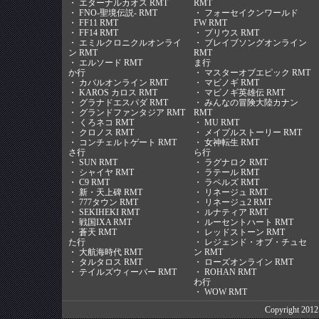
・
エターナルカオス RMT
RMT
・
FNO-聖境伝説- RMT
・
フォーセイクンワールド
・
FF11 RMT
FW RMT
・
FF14 RMT
・
プリウス RMT
・
エミルクロニクルオンライ
・
ブレイブソングオンライン
ン RMT
RMT
・
エルソード RMT
ま行
か行
・
マスターオブエピック RMT
・
カバルオンライン RMT
・
マビノギ RMT
・
KAROS カロス RMT
・
マビノギ英雄伝 RMT
・
グラナドエスパダ RMT
・
みんなの冒険大陸カナン
・
グランドファンタジア RMT
RMT
・
くろネコ RMT
・
MU RMT
・
クロノス RMT
・
メイプルストーリー RMT
・
コンチェルトゲート RMT
・
女神転生 RMT
さ行
ら行
・
SUN RMT
・
ラグナロク RMT
・
シャイヤ RMT
・
ラテール RMT
・
C9 RMT
・
ラペルズ RMT
・
新・天上碑 RMT
・
リネージュ RMT
・
777タウン RMT
・
リネージュ2 RMT
・
SEKIHEKI RMT
・
ルナティア RMT
・
戦国IXA RMT
・
ルーセントハート RMT
・
蒼天 RMT
・
レッドストーン RMT
た行
・
レジェンド・オブ・チュセ
・
大航海時代 RMT
ン RMT
・
タルタロス RMT
・
ローズオンライン RMT
・
テイルズウィーバー RMT
・
ROHAN RMT
わ行
・
WOW RMT
Copyright 201