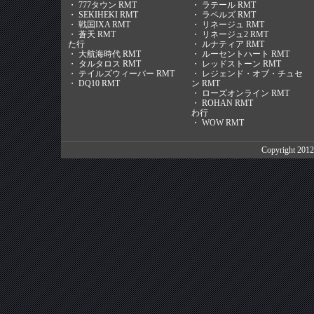
・
777タウン RMT
・
ラテール RMT
・
SEKIHEKI RMT
・
ラペルズ RMT
・
戦国IXA RMT
・
リネージュ RMT
・
蒼天 RMT
・
リネージュ2 RMT
た行
・
ルナティア RMT
・
大航海時代 RMT
・
ルーセントハート RMT
・
タルタロス RMT
・
レッドストーン RMT
・
テイルズウィーバー RMT
・
レジェンド・オブ・チュセ
・
DQ10 RMT
ン RMT
・
ローズオンライン RMT
・
ROHAN RMT
わ行
・
WOW RMT
Copyright 201