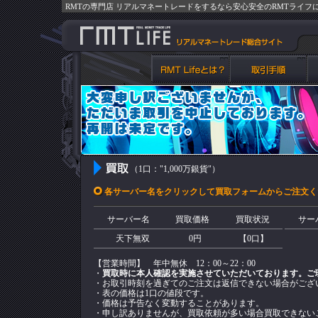
RMTの専門店 リアルマネートレードをするなら安心安全のRMTライフ
（1口："1,000万銀貨"）
各サーバー名をクリックして買取フォームからご注文く
サーバー名
買取価格
買取状況
サー
天下無双
0円
【0口】
【営業時間】 年中無休 12：00～22：00
・
買取時に本人確認を実施させていただいております。ご
・お取引時刻を過ぎてのご注文は返信できない場合がござ
・表の価格は1口の値段です。
・価格は予告なく変動することがあります。
・申し訳ありませんが、買取依頼が多い場合買取できない