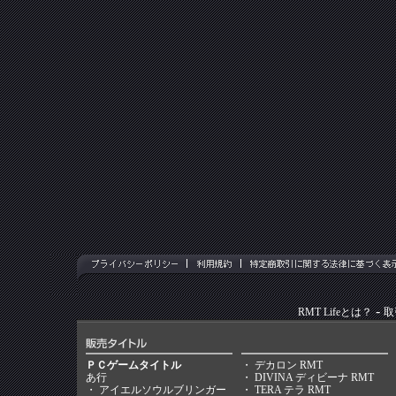
-
RMT Lifeとは？
取
ＰＣゲームタイトル
・
デカロン RMT
あ行
・
DIVINA ディビーナ RMT
・
アイエルソウルブリンガー
・
TERA テラ RMT