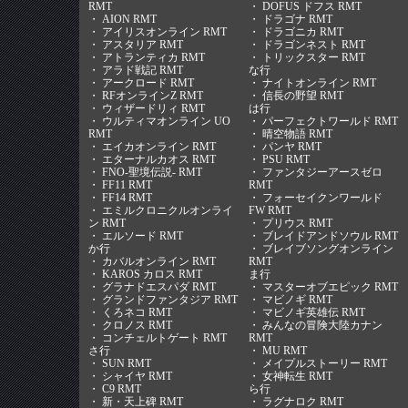
RMT
・
DOFUS ドフス RMT
・
AION RMT
・
ドラゴナ RMT
・
アイリスオンライン RMT
・
ドラゴニカ RMT
・
アスタリア RMT
・
ドラゴンネスト RMT
・
アトランティカ RMT
・
トリックスター RMT
・
アラド戦記 RMT
な行
・
アークロード RMT
・
ナイトオンライン RMT
・
RFオンラインZ RMT
・
信長の野望 RMT
・
ウィザードリィ RMT
は行
・
ウルティマオンライン UO
・
パーフェクトワールド RMT
RMT
・
晴空物語 RMT
・
エイカオンライン RMT
・
パンヤ RMT
・
エターナルカオス RMT
・
PSU RMT
・
FNO-聖境伝説- RMT
・
ファンタジーアースゼロ
・
FF11 RMT
RMT
・
FF14 RMT
・
フォーセイクンワールド
・
エミルクロニクルオンライ
FW RMT
ン RMT
・
プリウス RMT
・
エルソード RMT
・
ブレイドアンドソウル RMT
か行
・
ブレイブソングオンライン
・
カバルオンライン RMT
RMT
・
KAROS カロス RMT
ま行
・
グラナドエスパダ RMT
・
マスターオブエピック RMT
・
グランドファンタジア RMT
・
マビノギ RMT
・
くろネコ RMT
・
マビノギ英雄伝 RMT
・
クロノス RMT
・
みんなの冒険大陸カナン
・
コンチェルトゲート RMT
RMT
さ行
・
MU RMT
・
SUN RMT
・
メイプルストーリー RMT
・
シャイヤ RMT
・
女神転生 RMT
・
C9 RMT
ら行
・
新・天上碑 RMT
・
ラグナロク RMT