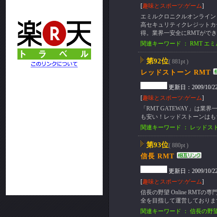
[
趣味とスポーツ:ゲーム
]
エミルクロニクルオンライン 
高セキュリティクレジットカ
得。業界一安全にRMTがで
関連キーワード ： RMT 
第92位
( 881pt )
レッドストーン RMT
更新日：2009/10/22(T
[
趣味とスポーツ:ゲーム
]
「RMT GATEWAY」は
も安い！レッドストーンはも
関連キーワード ： レッドスト
第93位
( 880pt )
信長 RMT
更新日：2009/10/22(T
[
趣味とスポーツ:ゲーム
]
信長の野望 Online RMT
全を目指して運営しておりま
関連キーワード ： 信長の野望 