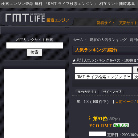
検索エンジン登録 無料 『RMT ライフ検索エンジン』 相互リンク随時募集
新着サイト
更新サイト
相互リンクサイト検索
ホーム
> -
現在の人気ランキング
-
前回
人気ランキング(累計)
★累計人気ランキングをベスト100位
91 - 100 ( 100 件中 ) [
←前ページ
/
第91位
( 882pt )
ECO RMT
更新日：2009/10/24(S