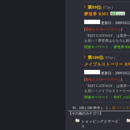
第99位
( 873pt )
夢世界 RMT
更新日：2009/10/22(T
[
趣味とスポーツ:ゲーム
]
「RMT GATEWAY」は
も安い！夢世界はもちろん様
関連キーワード ： 夢世界 RM
第100位
( 870pt )
メイプルストーリー R
更新日：2009/10/22(T
[
趣味とスポーツ:ゲーム
]
「RMT GATEWAY」は
も安い！メイプルストーリー
関連キーワード ： RMT メル
91 - 100 ( 100 件中 ) [
←前ページ
/
【その他のカテゴリ】
ショッピングとサービ
ス