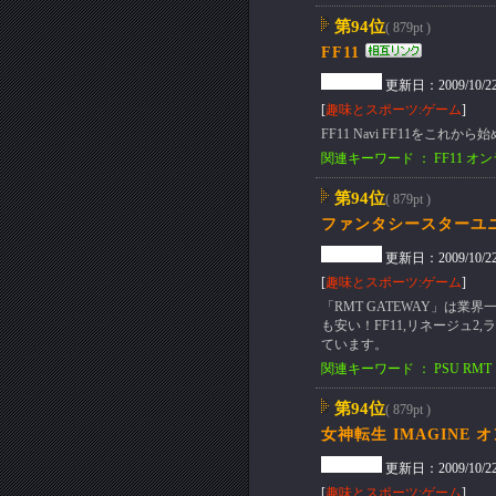
第94位
( 879pt )
FF11
更新日：2009/10/22(T
[
趣味とスポーツ:ゲーム
]
FF11 Navi FF11をこれ
関連キーワード ： FF11 オ
第94位
( 879pt )
ファンタシースターユニバ
更新日：2009/10/22(T
[
趣味とスポーツ:ゲーム
]
「RMT GATEWAY」は
も安い！FF11,リネージュ2
ています。
関連キーワード ： PSU RMT
第94位
( 879pt )
女神転生 IMAGINE 
更新日：2009/10/22(T
[
趣味とスポーツ:ゲーム
]