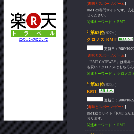
[
趣味とスポーツ:ゲーム
]
RMT の専門サイトです。安
せください。
関連キーワード ： RMT
第62位
( 927pt )
クロノス RMT
更新日：2009/10/22(T
[
趣味とスポーツ:ゲーム
]
「RMT GATEWAY」は
も安い！クロノスはもちろん
関連キーワード ： クロノス R
第63位
( 926pt )
RMT
更新日：2009/10/22(T
[
趣味とスポーツ:ゲーム
]
RMT総合サイト「RMT G
おります。
関連キーワード ： RMT