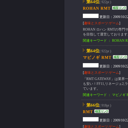
第64位
( 922pt )
ROHAN RMT
更新日：2009/10/22(T
[
趣味とスポーツ:ゲーム
]
ROHAN ロハン RMTの専門
を目指して運営しております
関連キーワード ： ROHAN 
第64位
( 922pt )
マビノギ RMT
更新日：2009/10/22(T
[
趣味とスポーツ:ゲーム
]
「RMT GATEWAY」は
も安い！FF11,リネージュ2
ています。
関連キーワード ： マビノギ 
第66位
( 918pt )
RMT
更新日：2009/10/22(T
[
趣味とスポーツ:ゲーム
]