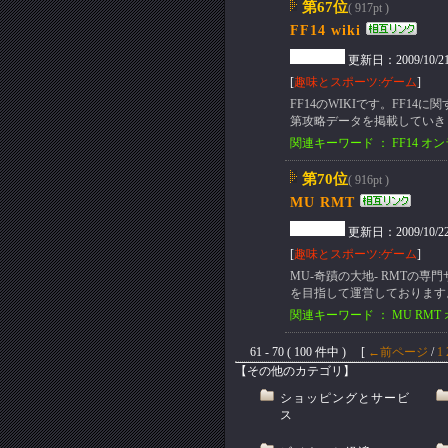
第67位
( 917pt )
FF14 wiki
更新日：2009/10/21(W
[
趣味とスポーツ:ゲーム
]
FF14のWIKIです。FF1
第攻略データを掲載していき
関連キーワード ： FF14 オン
第70位
( 916pt )
MU RMT
更新日：2009/10/22(T
[
趣味とスポーツ:ゲーム
]
MU-奇蹟の大地- RMTの専
を目指して運営しております
関連キーワード ： MU RMT
61 - 70 ( 100 件中 ) [
←前ページ
/
1
【その他のカテゴリ】
ショッピングとサービ
ス