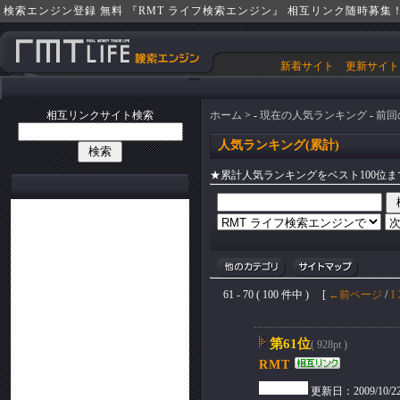
検索エンジン登録 無料 『RMT ライフ検索エンジン』 相互リンク随時募集
新着サイト
更新サイト
相互リンクサイト検索
ホーム
> -
現在の人気ランキング
-
前回
人気ランキング(累計)
★累計人気ランキングをベスト100位
61 - 70 ( 100 件中 ) [
←前ページ
/
1
第61位
( 928pt )
RMT
更新日：2009/10/22(T